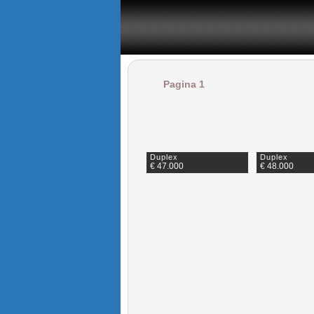
il portale degli annunci immobiliari in provincia di Napoli
Pagina 1
Duplex
Duplex
€ 47.000
€ 48.000