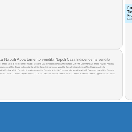
Ric
Tip
Pro
Pr
ita Napoli
Appartamento vendita Napoli
Casa Indipendente vendita
li
affitto
Villa o villino affitto Napoli
vendita
Casa Indipendente affitto Napoli
Attività Commerciale affitto Napoli
Attività
rtamento affitto
Casa Indipendente affitto
Casa Indipendente vendita
Casa Indipendente affitto Caserta
Attività
ndita
Duplex affitto
Casa Indipendente vendita Caserta
Attività Commerciale vendita
Attività Commerciale affitto Caserta
 villino affitto Caserta
Duplex vendita Caserta
Duplex affitto Caserta
affitto Caserta
vendita Caserta
Appartamento affitto