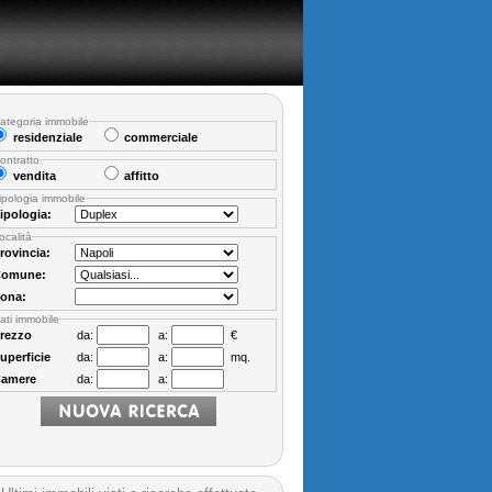
ategoria immobile
residenziale
commerciale
ontratto
vendita
affitto
ipologia immobile
ipologia:
ocalità
rovincia:
omune:
ona:
ati immobile
rezzo
da:
a:
€
uperficie
da:
a:
mq.
amere
da:
a: