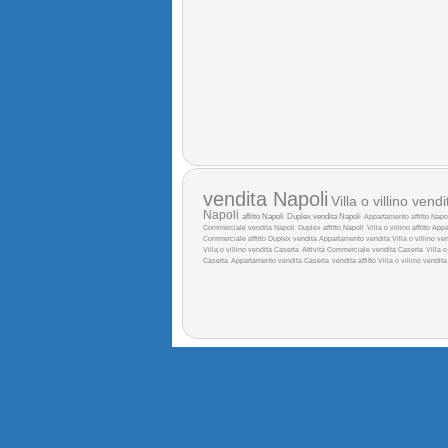
vendita Napoli
Villa o villino vend
Napoli
affitto Napoli
Duplex vendita Napoli
Appartamento affitto Napo
Commerciale vendita Napoli
Duplex affitto Napoli
Villa o villino affitto
Appa
Commerciale affitto
Duplex vendita
Appartamento vendita
Villa o villino ve
Villa o villino vendita Caserta
Attività Commerciale vendita Caserta
Villa o
Caserta
Appartamento vendita Caserta
vendita
affitto
Villa o villino vendita