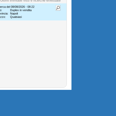
Ultimi immobili visti e ricerche effettuate
erca del 08/08/2026 - 08:22
o:
Duplex in vendita
vincia:
Napoli
ezzo:
Qualsiasi