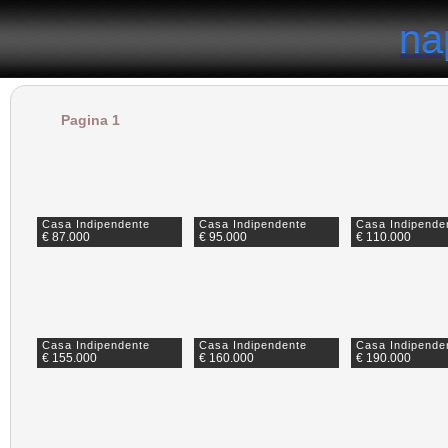
il portale degli annunci immobiliari in provincia di Napoli
na
na
Pagina 1
Casa Indipendente
Casa Indipendente
Casa Indipende
€ 87.000
€ 95.000
€ 110.000
Casa Indipendente
Casa Indipendente
Casa Indipende
€ 155.000
€ 160.000
€ 190.000