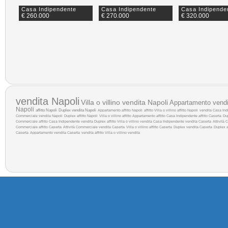
Casa Indipendente
Casa Indipendente
Casa Indipende
€ 260.000
€ 270.000
€ 320.000
vendita Napoli
Villa o villino vendita Napoli
Appartamento vendi
Napoli
affitto Napoli
Duplex vendita Napoli
Appartamento affitto Napoli
affitto
Villa o villino affitto Napoli
vendita
Casa Indi
Commerciale vendita Napoli
Duplex affitto Napoli
Villa o villino affitto
Appartamento affitto
Casa Indipendente affitto Caserta
Du
Commerciale affitto
Casa Indipendente vendita
Duplex affitto
Villa o villino vendita
Casa Indipendente vendita Caserta
Attività
Commerciale affitto Caserta
Attività Commerciale vendita Caserta
Villa o villino affitto Caserta
Duplex vendita Caserta
Duplex a
Caserta
Appartamento vendita Caserta
vendita
affitto
Villa o villino vendita