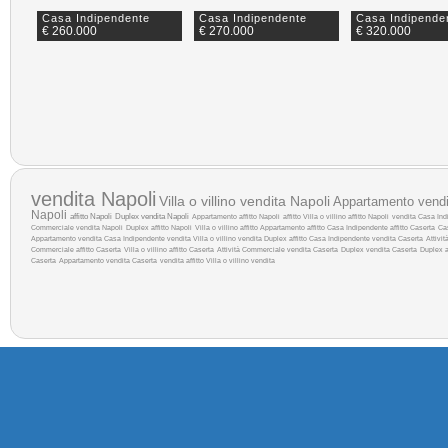
Casa Indipendente
Casa Indipendente
Casa Indipende
€ 260.000
€ 270.000
€ 320.000
vendita Napoli
Villa o villino vendita Napoli
Appartamento vendi
Napoli
affitto Napoli
Duplex vendita Napoli
Appartamento affitto Napoli
affitto
Villa o villino affitto Napoli
vendita
Casa Indi
Commerciale vendita Napoli
Duplex affitto Napoli
Villa o villino affitto
Appartamento affitto
Casa Indipendente affitto Caserta
Cas
Appartamento vendita
Casa Indipendente vendita
Villa o villino vendita
Duplex affitto
Casa Indipendente vendita Caserta
Attivi
Commerciale affitto Caserta
Villa o villino affitto Caserta
Attività Commerciale vendita Caserta
Duplex vendita Caserta
Duplex a
Caserta
Appartamento vendita Caserta
vendita
affitto
Villa o villino vendita