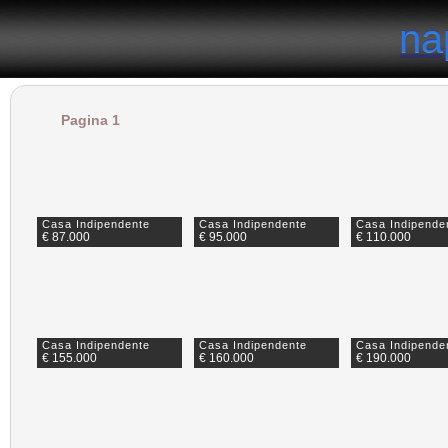
il portale degli annunci immobiliari in provincia di Napoli
na
na
Pagina 1
Casa Indipendente
Casa Indipendente
Casa Indipende
€ 87.000
€ 95.000
€ 110.000
Casa Indipendente
Casa Indipendente
Casa Indipende
€ 155.000
€ 160.000
€ 190.000