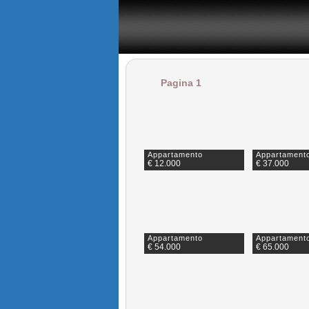
il portale degli annunci immobiliari in provincia di Napoli
Pagina 1
Appartamento
Appartament
€ 12.000
€ 37.000
Appartamento
Appartament
€ 54.000
€ 65.000