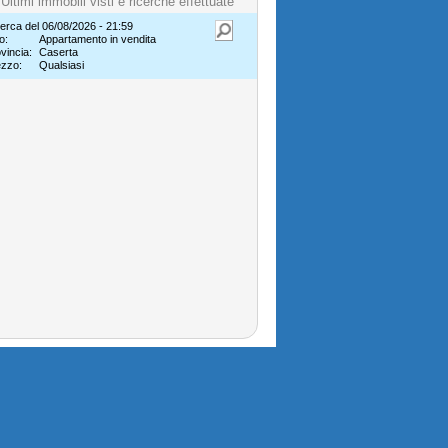
Ultimi immobili visti e ricerche effettuate
erca del 06/08/2026 - 21:59
o:
Appartamento in vendita
vincia:
Caserta
ezzo:
Qualsiasi