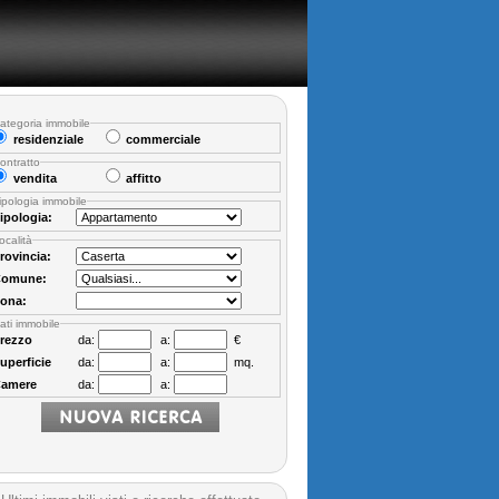
ategoria immobile
residenziale
commerciale
ontratto
vendita
affitto
ipologia immobile
ipologia:
ocalità
rovincia:
omune:
ona:
ati immobile
rezzo
da:
a:
€
uperficie
da:
a:
mq.
amere
da:
a: