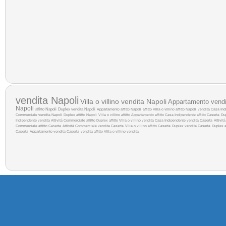
vendita Napoli
Villa o villino vendita Napoli
Appartamento vendi
Napoli
affitto Napoli
Duplex vendita Napoli
Appartamento affitto Napoli
affitto
Villa o villino affitto Napoli
vendita
Casa Indi
Commerciale vendita Napoli
Duplex affitto Napoli
Villa o villino affitto
Appartamento affitto
Casa Indipendente affitto Caserta
Du
Indipendente vendita
Attività Commerciale affitto
Duplex affitto
Villa o villino vendita
Casa Indipendente vendita Caserta
Attivit
Commerciale affitto Caserta
Attività Commerciale vendita Caserta
Villa o villino affitto Caserta
Duplex vendita Caserta
Duplex a
Caserta
Appartamento vendita Caserta
vendita
affitto
Villa o villino vendita